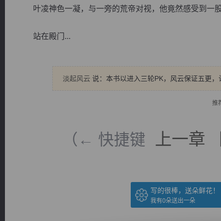
叶凌神色一凝，与一旁的荒帝对视，他竟然感受到一股
站在殿门...
逐浪小说
淡起风云
说：本书以进入三轮PK，风云保证五更，
推
上一章
（← 快捷键
写的很棒，送朵鲜花！
我有
0
朵送出一朵