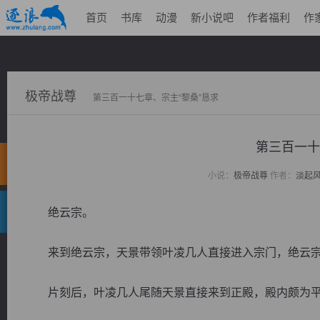
首页
书库
动漫
新小说吧
作者福利
作
极帝战尊
第三百一十七章、宗主“黎桑”恳求
第三百一十
小说：
极帝战尊
作者：
淡起
绝云宗。
来到绝云宗，天景带领叶凌几人直接进入宗门，绝云宗
片刻后，叶凌几人尾随天景直接来到正殿，殿内颇为平