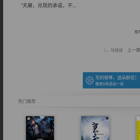
“天屠，兑现的承诺，不...
推
逐浪小说
上一
（← 快捷键
写的很棒，送朵鲜花！
我有
0
朵送出一朵
热门推荐