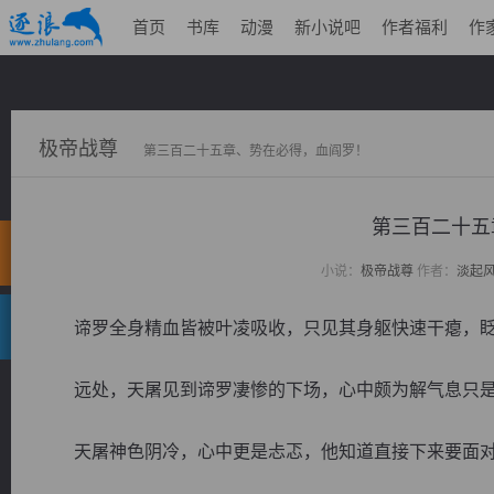
首页
书库
动漫
新小说吧
作者福利
作
极帝战尊
第三百二十五章、势在必得，血阎罗！
第三百二十五
小说：
极帝战尊
作者：
淡起
谛罗全身精血皆被叶凌吸收，只见其身躯快速干瘪，眨
远处，天屠见到谛罗凄惨的下场，心中颇为解气息只是
天屠神色阴冷，心中更是忐忑，他知道直接下来要面对