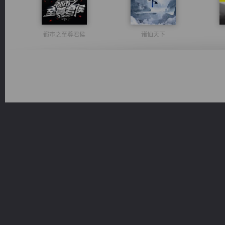
都市之至尊君侯
诸仙天下
心铸天途
绝世狂尊
桃运
激荡人生
佣兵王