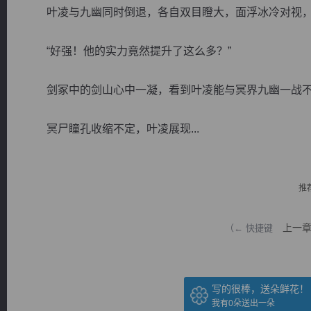
叶凌与九幽同时倒退，各自双目瞪大，面浮冰冷对视，
“好强！他的实力竟然提升了这么多？”
剑冢中的剑山心中一凝，看到叶凌能与冥界九幽一战不
逐浪小说
冥尸瞳孔收缩不定，叶凌展现...
推
上一
（← 快捷键
写的很棒，送朵鲜花！
我有
0
朵送出一朵