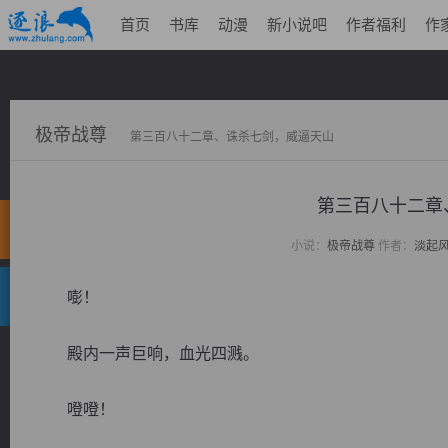
首页
书库
动漫
新小说吧
作者福利
作
极帝战尊
第三百八十二章、诛杀七剑，威逼天山
第三百八十二
小说：
极帝战尊
作者：
淡起
嘭！
殿内一声巨响，血光四溅。
噔噔！