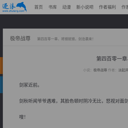
首页
书库
动漫
新小说吧
作者福利
作
极帝战尊
第四百零一章、将错就错，剑沧袭来！
第四百零一章
小说：
极帝战尊
作者：
淡起
剑冢近前。
剑秋听闻爷爷遇难，其脸色顿时阴冷无比，怒视对面剑
嗖！