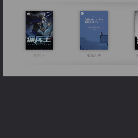
佣兵王
激荡人生
绝世狂尊
一术镇天