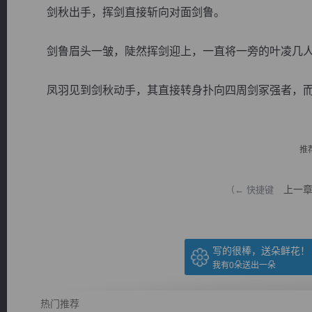
剑秋出手，挥剑直接斩向对面剑鲁。
剑鲁眉头一皱，陡然挥剑迎上，一直将一旁的叶凌几人
凤羽见到剑秋动手，其直接转身扑向四周剑冢强者，而浣雄
逐浪小说
推
上一
（← 快捷键
写的很棒，送朵鲜花！
我有
0
朵送出一朵
热门推荐