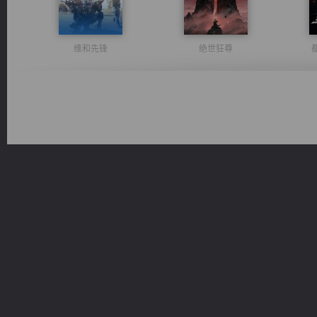
维和先锋
绝世狂尊
无敌从不死开始
太古神煌
军魂永铸
诸仙天下