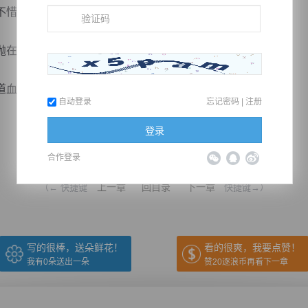
惜燃烧精血寻求极速，可是依旧无法追上前方那道血光。
在后方，各自面色凝重，一路疾驰而行，依然于事无补。
光，直接飞入绝天城...
自动登录
忘记密码
|
注册
登录
推荐在手机上阅读本书
合作登录
上一章
回目录
下一章
（← 快捷键
快捷键→）
写的很棒，送朵鲜花！
看的很爽，我要点赞！
我有
0
朵送出一朵
赞20逐浪币再看下一章