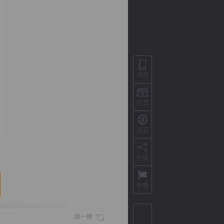
书签
打赏
送花
背
字
宽
滚
分享
举报
换一换