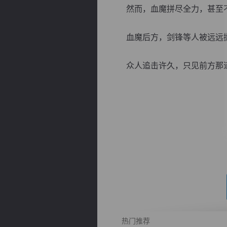
然而，血魔拼尽全力，甚至不
血魔后方，剑锋等人被远远抛
众人追击许久，只见前方那道血
逐浪小说
热门推荐