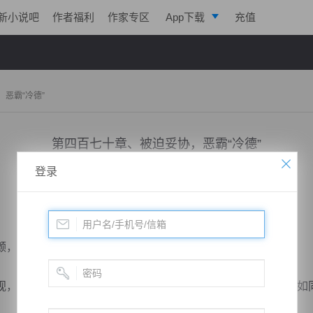
新小说吧
作者福利
作家专区
App下载
充值
逐浪小说
写作助手
恶霸“冷德”
第四百七十章、被迫妥协，恶霸“冷德”
登录
小说：
极帝战尊
作者：
淡起风云
更新时间：2019-05-04 19:00 字数：3153
，天都城城主现身，足已让众人震撼。
，叶凌居然感到了恐惧，一位朱发财的实力极为深厚，仿佛如