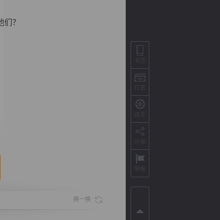
他们？
书签
打赏
送花
背
字
宽
滚
分享
举报
换一换