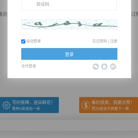
自皆以提高警惕，他们欺负了人家孙子，怎么可能会轻易放过
自动登录
忘记密码
|
注册
登录
推荐在手机上阅读本书
合作登录
上一章
回目录
下一章
（← 快捷键
快捷键→）
写的很棒，送朵鲜花！
看的很爽，我要点赞！
我有
0
朵送出一朵
赞20逐浪币再看下一章