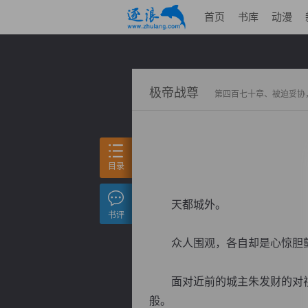
首页
书库
动漫
极帝战尊
第四百七十章、被迫妥协，
目录
天都城外。
书评
众人围观，各自却是心惊胆颤
面对近前的城主朱发财的对视
般。