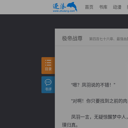
首页
书库
动漫
极帝战尊
第四百七十六章、最强血
目录
“嗯？凤羽说的不错！”
书评
“对啊！你只要找到之前的肉身
凤羽一言，无疑惊醒梦中人，
璞归真。