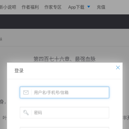
新小说吧
作者福利
作家专区
App下载
充值
逐浪小说
写作助手
脉
第四百七十六章、最强血脉
登录
小说：
极帝战尊
作者：
淡起风云
更新时间：2019-05-05 20:00 字数：3006
，将他与你融合不就可以了么？”
叶凌的肉身可是叶家的魁宝，那可是嫡系一脉，具有更大几率