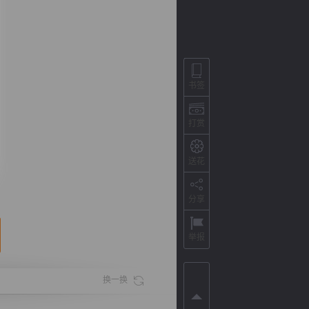
书签
打赏
送花
背
字
宽
滚
分享
举报
换一换