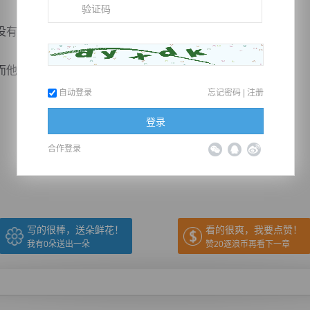
没有想到？
若想回到叶家，...
自动登录
忘记密码
|
注册
登录
推荐在手机上阅读本书
合作登录
上一章
回目录
下一章
（← 快捷键
快捷键→）
写的很棒，送朵鲜花！
看的很爽，我要点赞！
我有
0
朵送出一朵
赞20逐浪币再看下一章