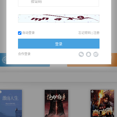
推荐在手机上阅读本书
自动登录
忘记密码
|
注册
上一章
回目录
下一章
（← 快捷键
快捷键→）
登录
合作登录
写的很棒，送朵鲜花！
看的很爽，我要点赞！
我有
0
朵送出一朵
赞20逐浪币再看下一章