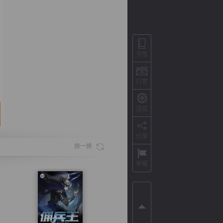
书签
打赏
送花
分享
背
字
宽
滚
换一换
举报