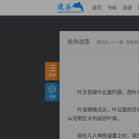
首页
书库
动漫
极帝战尊
第四百八十一章、群聚青
目录
叶文昆被叶云崖吓跑，而叶云
书评
叶凌微微点头，叶云崖的忠告
么光明正大的返回叶家。
就在几人神色凝重之时，突然迎