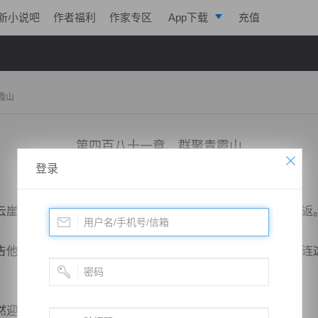
新小说吧
作者福利
作家专区
App下载
充值
逐浪小说
写作助手
霞山
第四百八十一章、群聚青霞山
登录
小说：
极帝战尊
作者：
淡起风云
更新时间：2019-05-06 20:00 字数：3073
崖却心中担忧，若让叶文昆识破自己的诡计，其定然还会折返
他自然清楚，没有绝对的实力，他根本无法抵御叶文昆，若连
宾客栈出现一位不速之客，此人神情似冰霜，长的...