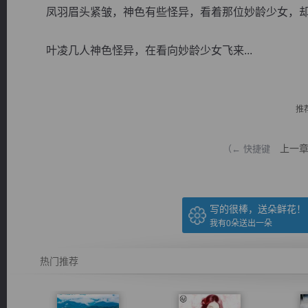
凤羽眉头紧皱，神色有些怪异，看着那位妙龄少女，却
叶凌几人神色怪异，在看向妙龄少女飞来...
逐浪小说
推
上一
（← 快捷键
写的很棒，送朵鲜花！
我有
0
朵送出一朵
热门推荐