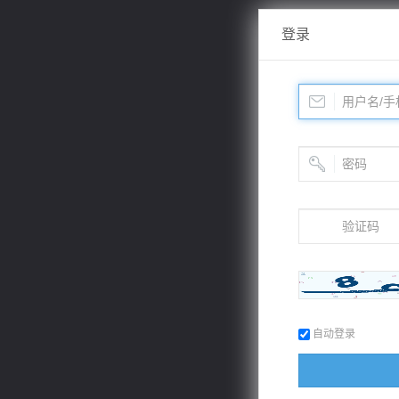
登录
自动登录