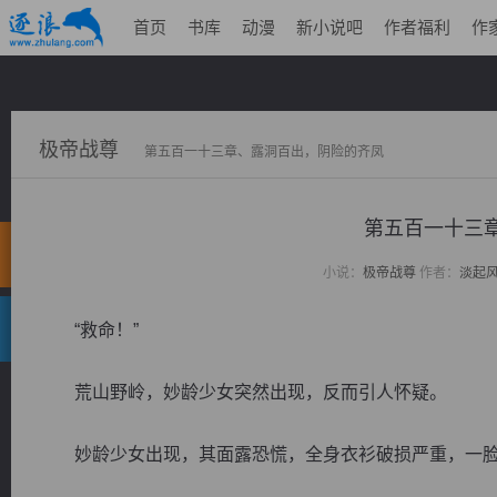
首页
书库
动漫
新小说吧
作者福利
作
极帝战尊
第五百一十三章、露洞百出，阴险的齐凤
第五百一十三
小说：
极帝战尊
作者：
淡起
“救命！”
荒山野岭，妙龄少女突然出现，反而引人怀疑。
妙龄少女出现，其面露恐慌，全身衣衫破损严重，一脸