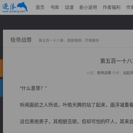
首页
书库
动漫
新小说吧
作者福利
作
极帝战尊
第五百一十八章、真假难辨，齐雄被杀
第五百一十八
小说：
极帝战尊
作者：
淡起
“什么意思？”
听闻面前之人所说，叶皓天腾的站了起来，面浮凝重看
这位黑袍男子，其相貌丑陋，但却可怕的吓人，其来自妖