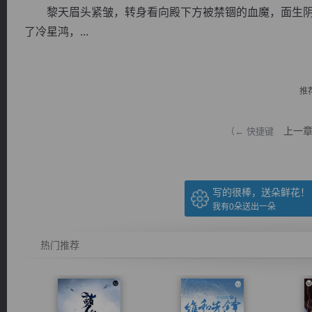
黎天眉头紧皱，转身看向殿下方被禁锢的血魔，面生阴森
了冷星鸿，...
推
逐浪小说
上一
（← 快捷键
写的很棒，送朵鲜花！
我有
0
朵送出一朵
热门推荐