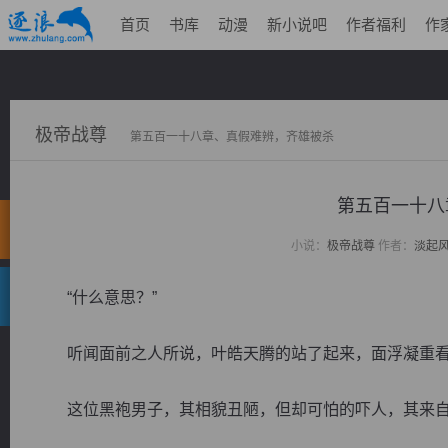
首页
书库
动漫
新小说吧
作者福利
作
极帝战尊
第五百一十八章、真假难辨，齐雄被杀
第五百一十八
小说：
极帝战尊
作者：
淡起
“什么意思？”
听闻面前之人所说，叶皓天腾的站了起来，面浮凝重看
这位黑袍男子，其相貌丑陋，但却可怕的吓人，其来自妖