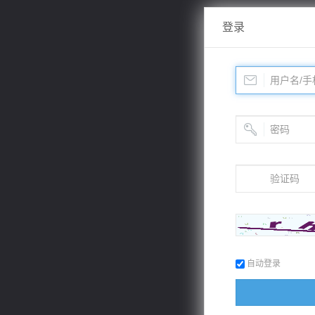
登录
自动登录