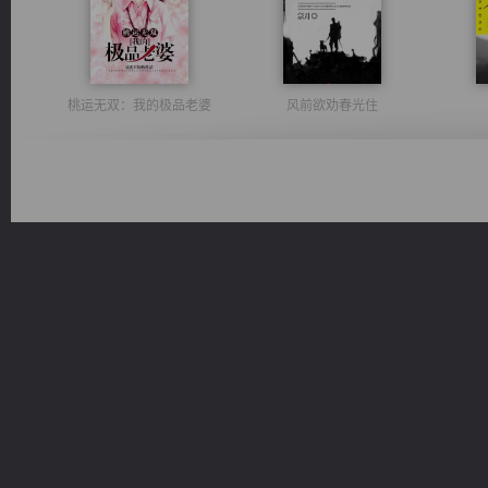
桃运无双：我的极品老婆
风前欲劝春光住
诸仙天下
绝世狂尊