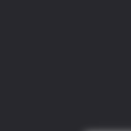
一术镇天
无敌从不死开始