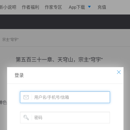
新小说吧
作者福利
作家专区
App下载
充值
逐浪小说
写作助手
山，宗主“穹宇”
第五百三十一章、天穹山，宗主“穹宇”
小说：
极帝战尊
作者：
淡起风云
更新时间：2019-05-16 20:00 字数：3039
登录
色突然大变，开口怒喝之时。只见面前血光一闪而过。