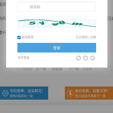
当场。
死去的冷星鸿，只见冷星鸿身躯瞬间爆碎，化为一缕缕血雾迅
，吸收了冷星鸿的力量，他...
自动登录
忘记密码
|
注册
登录
推荐在手机上阅读本书
合作登录
上一章
回目录
下一章
（← 快捷键
快捷键→）
写的很棒，送朵鲜花！
看的很爽，我要点赞！
我有
0
朵送出一朵
赞20逐浪币再看下一章