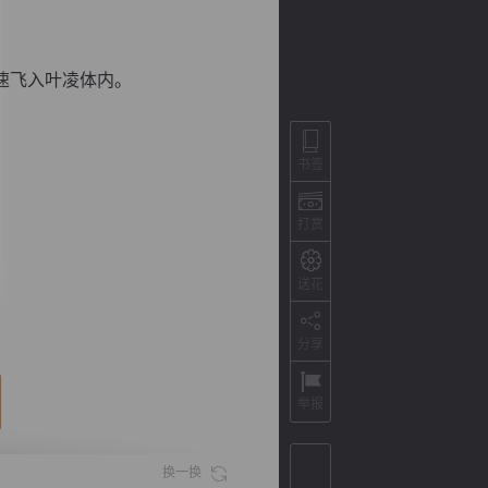
速飞入叶凌体内。
书签
打赏
送花
背
字
宽
滚
分享
举报
换一换