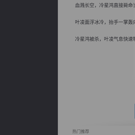
血溅长空，冷星鸿直接毙命
叶凌面浮冰冷，抬手一掌轰向
冷星鸿被杀，叶凌气息快速攀升
逐浪小说
热门推荐