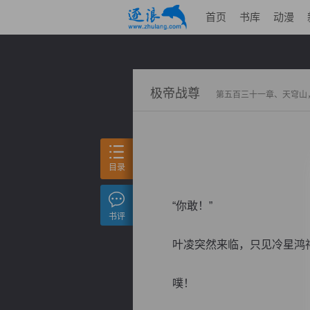
首页
书库
动漫
极帝战尊
第五百三十一章、天穹
目录
“你敢！”
书评
叶凌突然来临，只见冷星鸿神
噗！