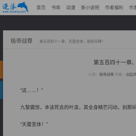
首页
书库
动漫
新小说吧
作者福利
作
极帝战尊
第五百四十一章、天雷圣体，收获天碑！
第五百四十一
小说：
极帝战尊
作者：
淡起
“这……！”
九黎震惊，本该死去的叶凌，其全身精芒闪动，刹那间
“天雷圣体！”