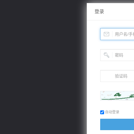
登录
自动登录