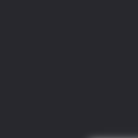
豪门战神：我既王（又名战神归来不败神婿修罗战神）
光明神印