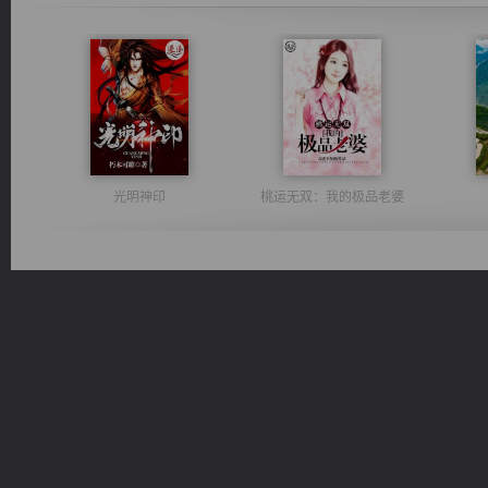
光明神印
桃运无双：我的极品老婆
风前欲劝春光住
佣兵王