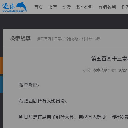
首页
书库
动漫
新小说吧
作者福利
作
极帝战尊
第五百四十三章、挡者必杀，封神台一聚！
第五百四十三章
小说：
极帝战尊
作者：
淡起
夜幕降临。
孤峰四周皆有人影出没。
明日乃是首席弟子封禅大典，自然有人想要一睹叶凌威