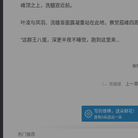
峰顶之上，洗髓宫近前。
叶凌与凤羽、浣雄皆面露凝重站在此地，察觉孤峰四周
“这群王八蛋，深更半夜不睡觉，跑到这里来...
逐浪小说
推
上一
（← 快捷键
写的很棒，送朵鲜花！
我有
0
朵送出一朵
热门推荐