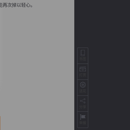
能再次掉以轻心。
书签
打赏
背
字
宽
滚
送花
分享
举报