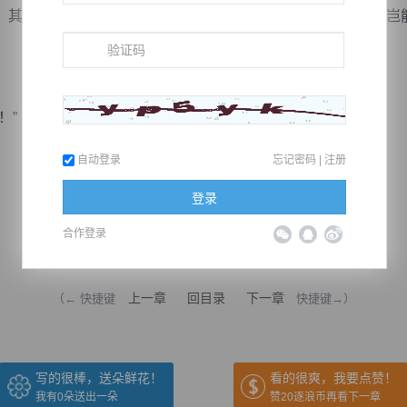
其眉头一皱，面浮不不屑看向薛刚，经历一次险些中招，他岂
！”
自动登录
忘记密码
|
注册
登录
合作登录
推荐在手机上阅读本书
上一章
回目录
下一章
（← 快捷键
快捷键→）
写的很棒，送朵鲜花！
看的很爽，我要点赞！
我有
0
朵送出一朵
赞20逐浪币再看下一章