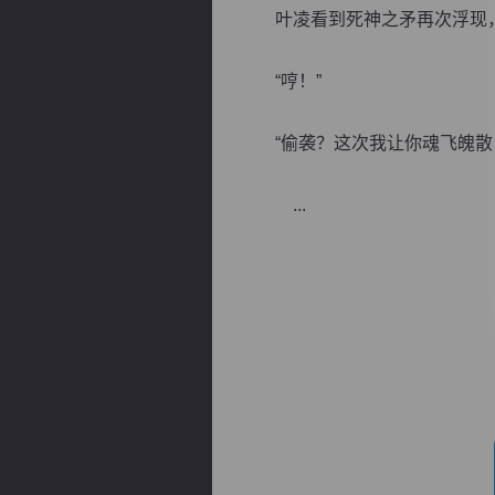
叶凌看到死神之矛再次浮现，
“哼！”
“偷袭？这次我让你魂飞魄散
逐浪小说
...