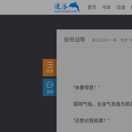
首页
书库
动漫
极帝战尊
第五百五十一章、生死一
目录
“休要得意！”
书评
薛刚气恼，全身气息极为邪恶
“还想对我偷袭？”