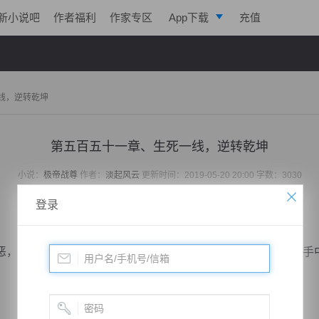
新小说吧
作者福利
作家专区
App下载
充值
逐浪小说
写作助手
线，逆转乾坤
第五百五十一章、生死一线，逆转乾坤
小说：
极帝战尊
作者：
淡起风云
更新时间：2019-05-20 20:00 字数：3030
登录
，死亡力量在他体内疯狂聚集，消失的死神之矛，竟然在他手