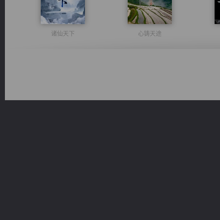
诸仙天下
心铸天途
绝世狂尊
激荡人生
军魂永铸
佣兵王