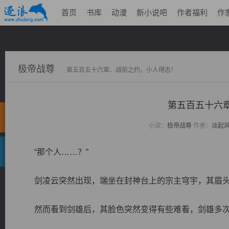
首页
书库
动漫
新小说吧
作者福利
作
极帝战尊
第五百五十六章、战前之约，小人得志！
第五百五十六
小说：
极帝战尊
作者：
淡起
“那个人……？”
剑凌云突然出现，端坐在封神台上的宗主穹宇，其眉头
然而看到剑雄后，其脸色突然变得有些难看，剑雄多次