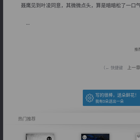
聂鹰见到叶凌同意，其微微点头，算是暗暗松了一口气
...
逐浪小说
推
上一
（← 快捷键
写的很棒，送朵鲜花！
我有
0
朵送出一朵
热门推荐