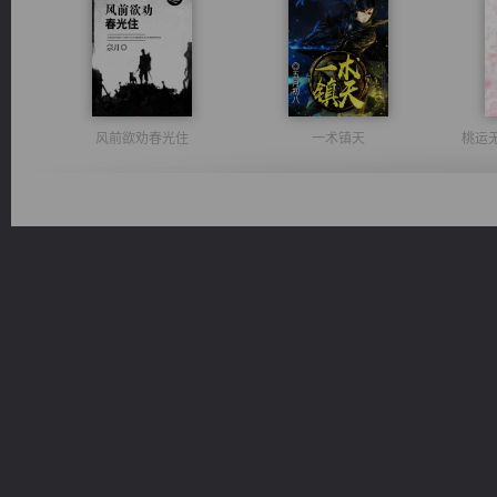
风前欲劝春光住
一术镇天
桃运
维和先锋
无敌从不死开始