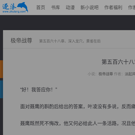
首页
书库
动漫
新小说吧
作者福利
作
极帝战尊
第五百六十八章、深入龙穴，黄雀在后
第五百六十八
小说：
极帝战尊
作者：
淡起
“好！我答应你！”
面对聂鹰的斟酌后给出的答案，叶凌没有多说，反而痛
聂鹰既然死不悔改，他又何必给此人一条活路，况且他