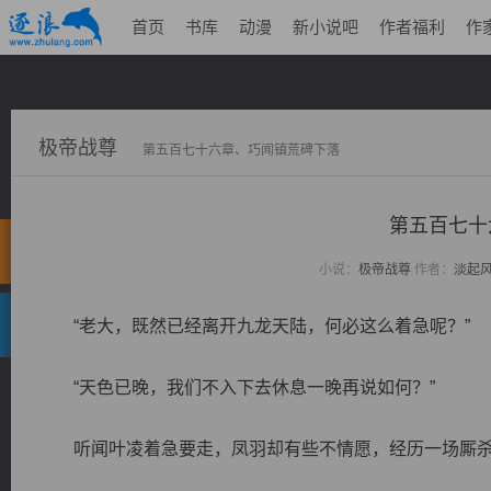
首页
书库
动漫
新小说吧
作者福利
作
极帝战尊
第五百七十六章、巧闻镇荒碑下落
第五百七十
小说：
极帝战尊
作者：
淡起
“老大，既然已经离开九龙天陆，何必这么着急呢？”
“天色已晚，我们不入下去休息一晚再说如何？”
听闻叶凌着急要走，凤羽却有些不情愿，经历一场厮杀