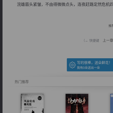
浣雄眉头紧皱，不由得微微点头，连夜赶路定然危机四伏
推
逐浪小说
上一
（← 快捷键
写的很棒，送朵鲜花！
我有
0
朵送出一朵
热门推荐