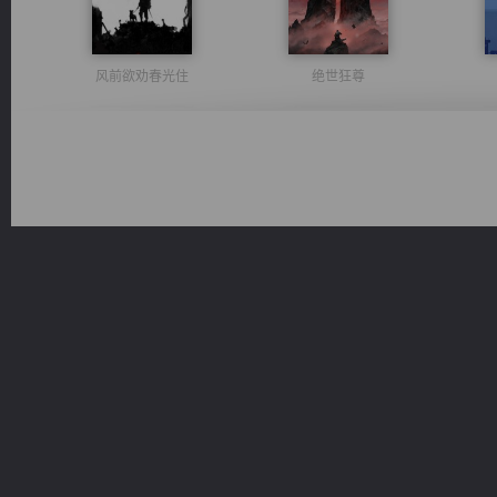
风前欲劝春光住
绝世狂尊
诸仙天下
都市之至尊君侯
豪门战神：我既王（又名战神归来不败神婿修罗战神）
一术镇天