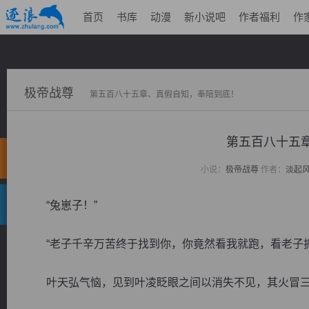
首页
书库
动漫
新小说吧
作者福利
作
极帝战尊
第五百八十五章、真假自知，奉陪到底！
第五百八十五
小说：
极帝战尊
作者：
淡起
“兔崽子！”
“老子千辛万苦终于找到你，你竟然看我就跑，看老子抓
叶天弘气恼，见到叶凌眨眼之间以消失不见，其火冒三