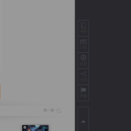
书签
打赏
送花
分享
背
字
宽
滚
举报
换一换