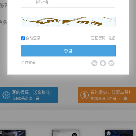
厉害！”
，面露一脸高傲的样...
自动登录
忘记密码
|
注册
推荐在手机上阅读本书
登录
合作登录
上一章
回目录
下一章
（← 快捷键
快捷键→）
写的很棒，送朵鲜花！
看的很爽，我要点赞！
我有
0
朵送出一朵
赞20逐浪币再看下一章