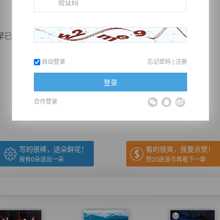
失去了理智，听见叶蓝几句话，更加让他恼怒不已，其...
自动登录
忘记密码
|
注册
推荐在手机上阅读本书
登录
合作登录
上一章
回目录
下一章
（← 快捷键
快捷键→）
写的很棒，送朵鲜花！
看的很爽，我要点赞！
我有
0
朵送出一朵
赞20逐浪币再看下一章