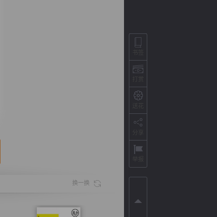
书签
打赏
送花
分享
背
字
宽
滚
举报
换一换