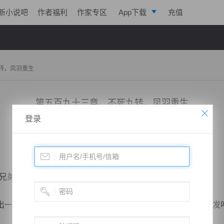
新小说吧
作者福利
作家专区
App下载
充值
逐浪小说
写作助手
转，凤羽重生
第五百九十三章、不死九转，凤羽重生
登录
小说：
极帝战尊
作者：
淡起风云
更新时间：2019-05-29 12:35 字数：3032
弟，叶城主你竟然杀了自己救命恩人？”
一脸愤怒，抬手指向叶青魂，大声向叶青魂质问，有意在激发