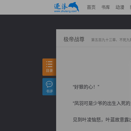
首页
书库
动漫
极帝战尊
第五百九十三章、不死九
目录
“好狠的心！”
书评
“凤羽可是少爷的出生入死的兄
见到叶凌恼怒，叶蓝故意露出