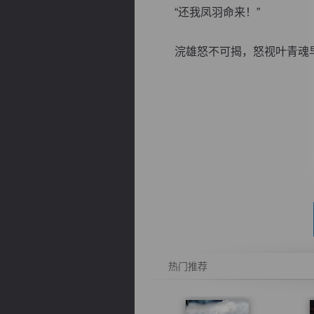
“还我凤羽命来！”
浣雄怒不可揭，怒视叶青魂早已
逐浪小说
热门推荐