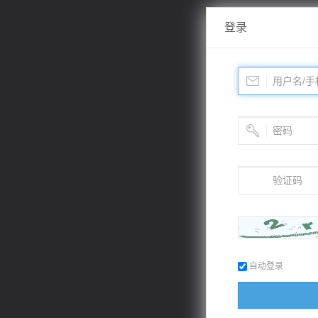
登录
自动登录