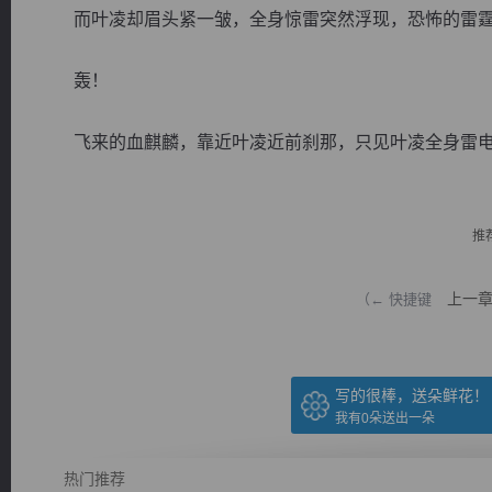
而叶凌却眉头紧一皱，全身惊雷突然浮现，恐怖的雷霆
轰！
飞来的血麒麟，靠近叶凌近前刹那，只见叶凌全身雷电砰
逐浪小说
推
上一
（← 快捷键
写的很棒，送朵鲜花！
我有
0
朵送出一朵
热门推荐