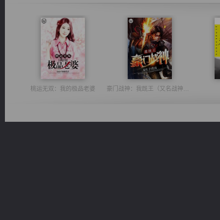
桃运无双：我的极品老婆
豪门战神：我既王（又名战神归来不败神婿修罗战神）
心铸天途
维和先锋