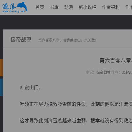
首页
书库
动漫
新小说吧
作者福利
作
极帝战尊
第六百零八章、徒步绝龙山，杀无赦！
第六百零八章
小说：
极帝战尊
作者：
淡起
叶家山门。
叶硕正在尽力挽救冷雪燕的性命，此刻的他以是汗流浃
这才导致此刻冷雪燕越来越虚弱，根本就没有得到救治