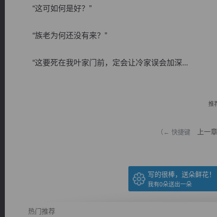
“这可如何是好？”
“族老为何还没有来？”
“这要死在我叶家门前，定会让冷家误会加深...
逐浪小说
推
上一
（← 快捷键
写的很棒，送朵鲜花！
我有
0
朵送出一朵
热门推荐