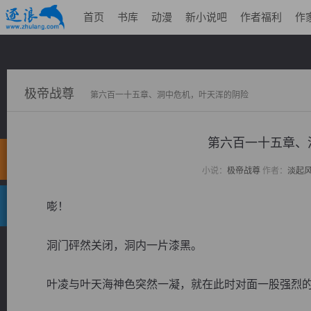
首页
书库
动漫
新小说吧
作者福利
作
极帝战尊
第六百一十五章、洞中危机，叶天浑的阴险
第六百一十五章
小说：
极帝战尊
作者：
淡起
嘭！
洞门砰然关闭，洞内一片漆黑。
叶凌与叶天海神色突然一凝，就在此时对面一股强烈的