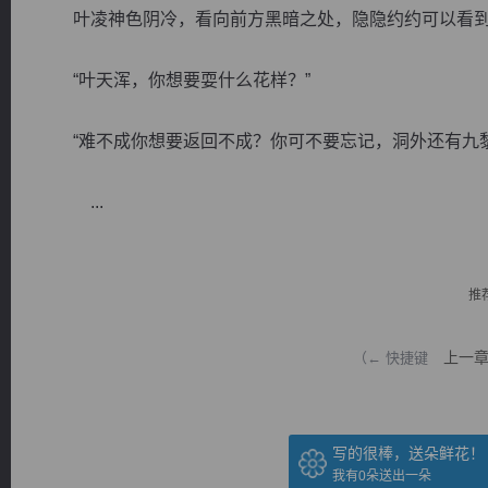
叶凌神色阴冷，看向前方黑暗之处，隐隐约约可以看到
“叶天浑，你想要耍什么花样？”
“难不成你想要返回不成？你可不要忘记，洞外还有九黎
逐浪小说
...
推
上一
（← 快捷键
写的很棒，送朵鲜花！
我有
0
朵送出一朵