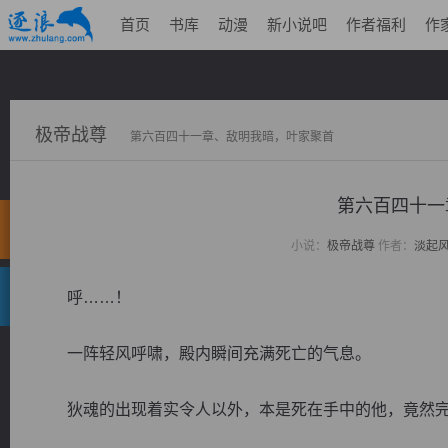
首页
书库
动漫
新小说吧
作者福利
作
极帝战尊
第六百四十一章、敌明我暗，叶家聚首
第六百四十一
小说：
极帝战尊
作者：
淡起
呼……！
一阵轻风呼啸，殿内瞬间充满死亡的气息。
狄魂的出现着实令人以外，本是死在手中的他，竟然完