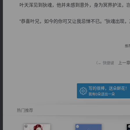
叶天浑见到狄魂，他并未感到意外，身为冥界护法，岂
“恭喜叶兄，如今的你可又让我忌惮不已。”狄魂出现，其
逐浪小说
推
上一
（← 快捷键
写的很棒，送朵鲜花！
我有
0
朵送出一朵
热门推荐