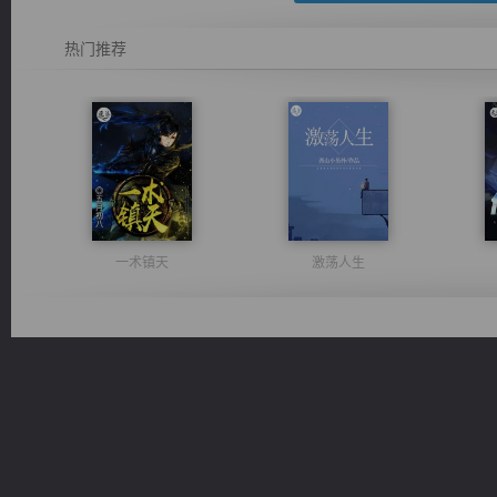
热门推荐
一术镇天
激荡人生
豪门战神：我既王（又名战神归来不败神婿修罗战神）
绝世狂尊