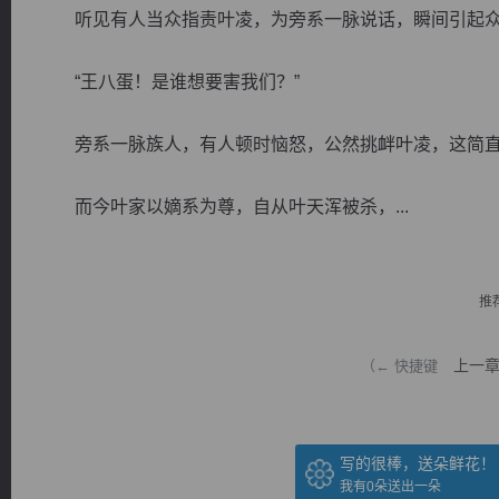
听见有人当众指责叶凌，为旁系一脉说话，瞬间引起众
“王八蛋！是谁想要害我们？”
旁系一脉族人，有人顿时恼怒，公然挑衅叶凌，这简直
逐浪小说
而今叶家以嫡系为尊，自从叶天浑被杀，...
推
上一
（← 快捷键
写的很棒，送朵鲜花！
我有
0
朵送出一朵