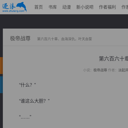
首页
书库
动漫
新小说吧
作者福利
作
极帝战尊
第六百六十章、血海深仇，叶天血誓
第六百六十
小说：
极帝战尊
作者：
淡起
“什么？”
“谁这么大胆？”
“……”