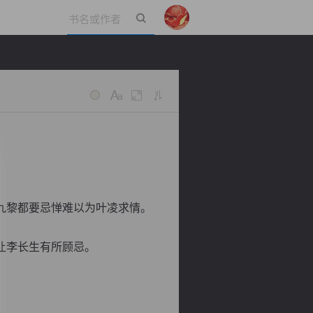
立即登录
九黎都要忌惮难以为叶凌求情。
让李长生有所顾忌。