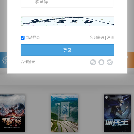
推荐在手机上阅读本书
上一章
回目录
下一章
（← 快捷键
快捷键→）
自动登录
忘记密码
|
注册
登录
写的很棒，送朵鲜花！
看的很爽，我要点赞！
合作登录
我有
0
朵送出一朵
赞20逐浪币再看下一章