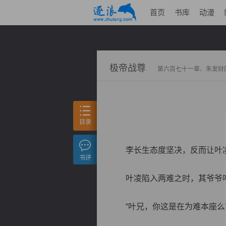
首页
书库
动漫
极帝战尊
第六百七十一章、朱发财
目录
李长生态度坚决，反而让叶凌
书评
叶凌陷入两难之时，其爷爷叶
“叶兄，你这是在为难本座么？”