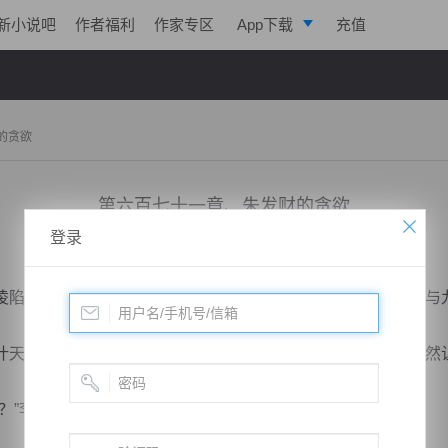
新小说吧
作者福利
作家专区
App下载
充值
逐浪小说
写作助手
的贪欲
第六百七十一章、朱发财的贪欲
登录
小说：
极帝战尊
作者：
淡起风云
更新时间：2019-06-13 17:50 字数：3048
陷入为难之中，因李长生在天龙宗辈分极高，就连宗主穹宇与
天穹突然迈步而来，他与李长生算是旧相识，以他的面子自然
李长生眉头皱起，看向叶天穹有所疑虑，冥王之事非同...