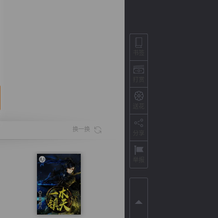
书签
打赏
送花
换一换
分享
背
字
宽
滚
举报