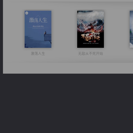
激荡人生
无敌从不死开始
桃运无双：我的极品老婆
佣兵王