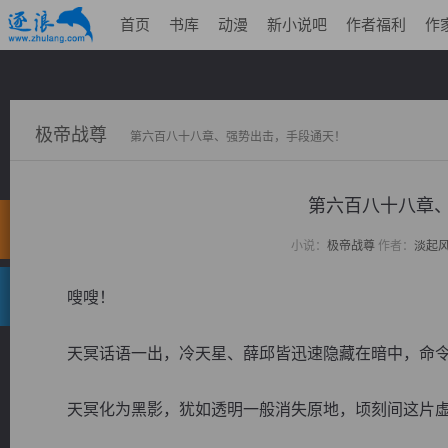
首页
书库
动漫
新小说吧
作者福利
作
极帝战尊
第六百八十八章、强势出击，手段通天！
第六百八十八
小说：
极帝战尊
作者：
淡起
嗖嗖！
天冥话语一出，冷天星、薛邱皆迅速隐藏在暗中，命令
天冥化为黑影，犹如透明一般消失原地，顷刻间这片虚