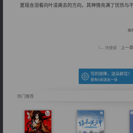
夏瑶含泪看向叶凌离去的方向，其神情充满了忧伤与不舍
推
逐浪小说
上一
（← 快捷键
写的很棒，送朵鲜花！
我有
0
朵送出一朵
热门推荐