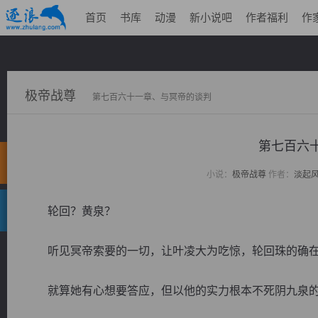
首页
书库
动漫
新小说吧
作者福利
作
极帝战尊
第七百六十一章、与冥帝的谈判
第七百六
小说：
极帝战尊
作者：
淡起
轮回？黄泉？
听见冥帝索要的一切，让叶凌大为吃惊，轮回珠的确在
就算她有心想要答应，但以他的实力根本不死阴九泉的