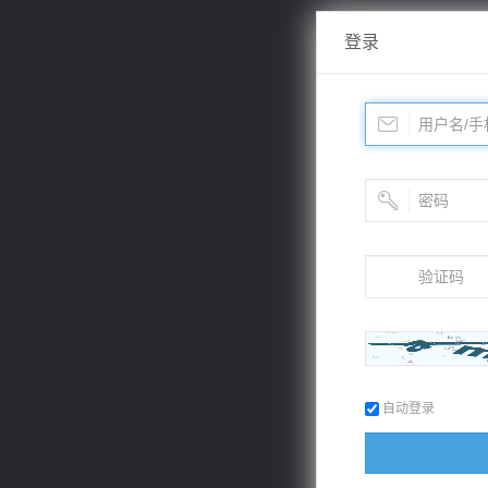
登录
自动登录