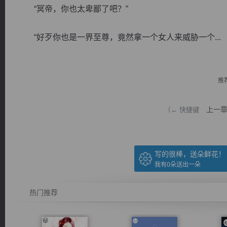
“冥帝，你也太卑鄙了吧？”
“好歹你也是一界至尊，竟然拿一个女人来威胁一个...
逐浪小说
推
上一
（← 快捷键
写的很棒，送朵鲜花！
我有
0
朵送出一朵
热门推荐