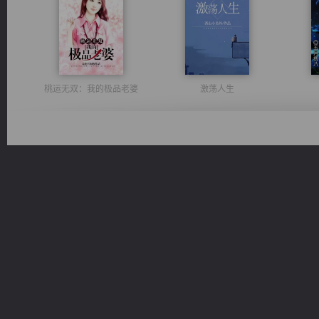
桃运无双：我的极品老婆
激荡人生
无敌从不死开始
佣兵王