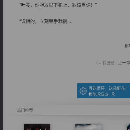
“叶凌，你胆敢以下犯上，罪该当诛！”
“识相的，立刻束手就擒...
逐浪小说
推
上一
（← 快捷键
写的很棒，送朵鲜花！
我有
0
朵送出一朵
热门推荐