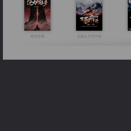
绝世狂尊
无敌从不死开始
风前欲劝春光住
诸仙天下