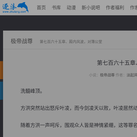
首页
书库
动漫
新小说吧
作者福利
作
极帝战尊
第七百六十五章、殿内风波，对簿公堂
第七百六十五
小说：
极帝战尊
作者：
淡起
洗髓峰顶。
方洪突然站出怒斥叶凌，而今剑凌天以败，叶凌居然动
随着方洪一声呵斥，围观众人皆是神情紧绷，这等罪名