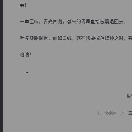
轰！
一声巨响，青光四溅，袭来的青凤直接被震退回去。
叶凌身躯倒退，面如白纸，就在快要掉落峰顶之时，突
逐浪小说
嗖嗖！
...
推
上一
（← 快捷键