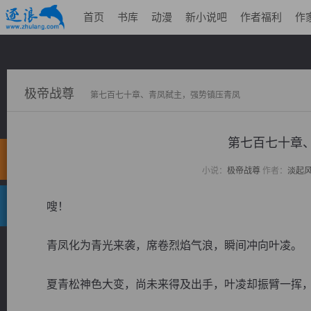
首页
书库
动漫
新小说吧
作者福利
作
极帝战尊
第七百七十章、青凤弑主，强势镇压青凤
第七百七十章
小说：
极帝战尊
作者：
淡起
嗖！
青凤化为青光来袭，席卷烈焰气浪，瞬间冲向叶凌。
夏青松神色大变，尚未来得及出手，叶凌却振臂一挥，