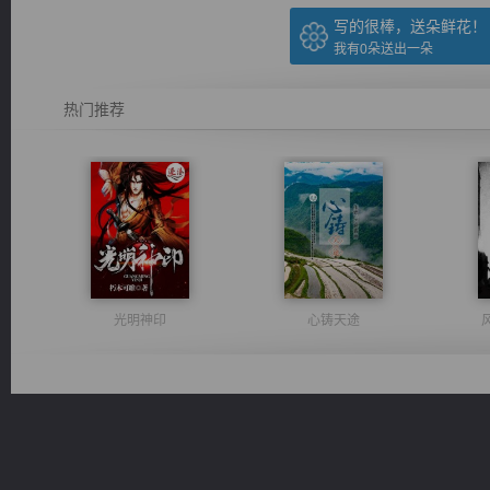
写的很棒，送朵鲜花！
我有
0
朵送出一朵
热门推荐
光明神印
心铸天途