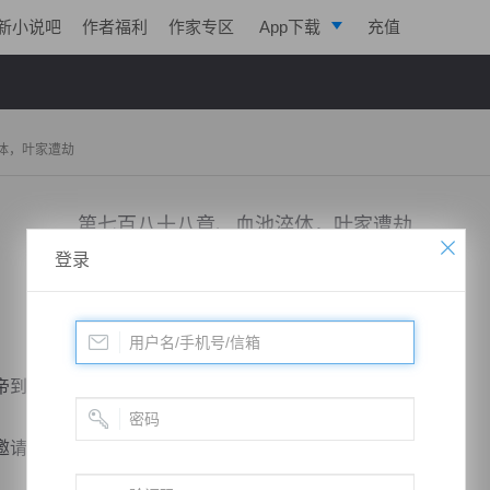
新小说吧
作者福利
作家专区
App下载
充值
逐浪小说
写作助手
体，叶家遭劫
第七百八十八章、血池淬体，叶家遭劫
登录
小说：
极帝战尊
作者：
淡起风云
更新时间：2019-07-07 12:00 字数：3044
到来感到什么开心。
请荒帝到他的洞中一叙。