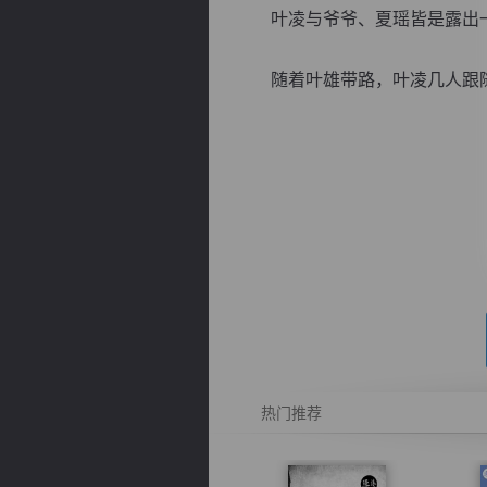
叶凌与爷爷、夏瑶皆是露出一
随着叶雄带路，叶凌几人跟随荒
逐浪小说
热门推荐