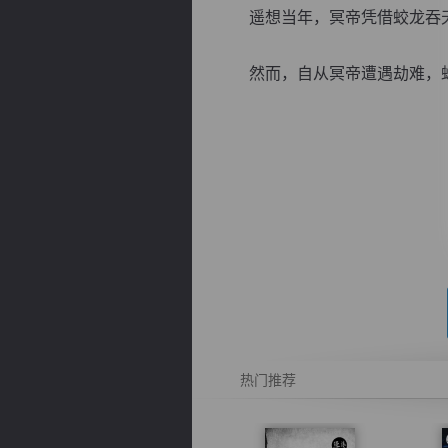
遥想当年，冥帝凭借蛟龙吞天
然而，自从冥帝遭遇劫难，蛟龙
逐浪小说
热门推荐