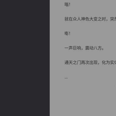
嗡！
就在众人神色大变之时，突然
嘭！
逐浪小说
一声巨响，震动八方。
通天之门再次出现，化为实体
...