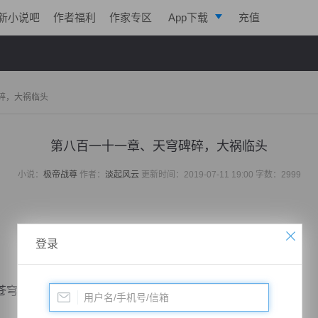
新小说吧
作者福利
作家专区
App下载
充值
逐浪小说
写作助手
碎，大祸临头
第八百一十一章、天穹碑碎，大祸临头
小说：
极帝战尊
作者：
淡起风云
更新时间：2019-07-11 19:00 字数：2999
登录
穹之上狂雷涌现，犹如天穹咆哮，雷光四溅。