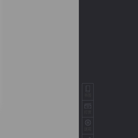
背
字
宽
滚
书签
打赏
送花