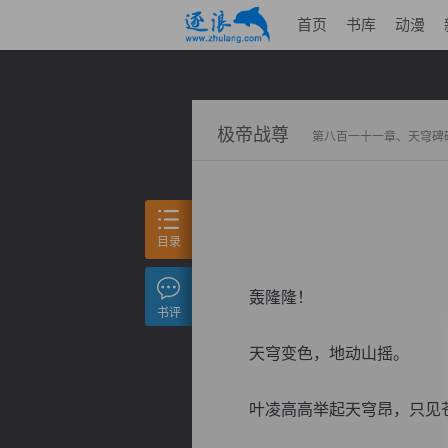
首页
书库
动漫
极帝战尊
第八百一十一章、天穹碑
目录
轰隆隆！
书评
天穹变色，地动山摇。
叶凌高高举起天穹昂，只见苍