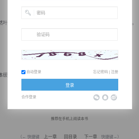
叶凌手中天穹碑居然剧烈晃动，随之喷出一道白光冲向云霄。
自动登录
忘记密码
|
注册
缓缓朝叶凌这边飞来。
登录
合作登录
推荐在手机上阅读本书
上一章
回目录
下一章
（← 快捷键
快捷键→）