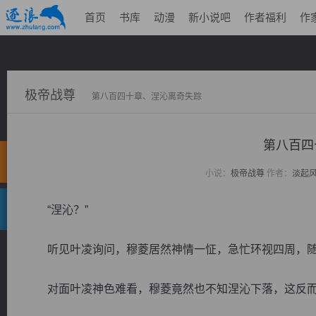
首页
书库
动漫
新小说吧
作者福利
作
极帝战尊
第八百四十章、涅沁离奇失踪
第八百四
小说：
极帝战尊
作者：
淡起
“涅沁？”
听见叶凌询问，穆菱居然神情一怔，急忙环视四周，随之
对面叶凌神色难看，穆菱竟然也不知涅沁下落，这反而