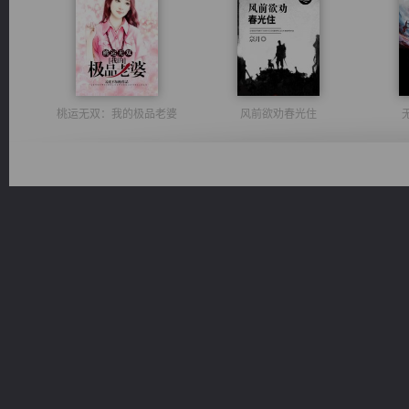
桃运无双：我的极品老婆
风前欲劝春光住
军魂永铸
心铸天途