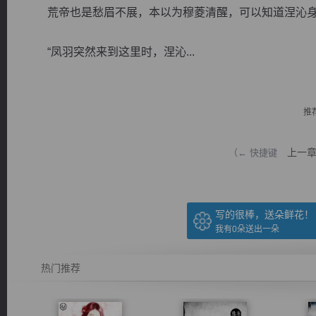
荒帝也是愁眉不展，本以为穆菱清醒，可以知道涅沁身
“凤羽突然来到这里时，涅沁...
逐浪小说
推
上一
（← 快捷键
写的很棒，送朵鲜花！
我有
0
朵送出一朵
热门推荐