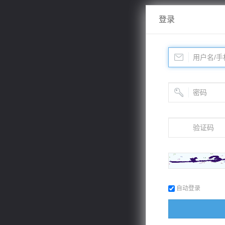
登录
自动登录