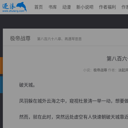
首页
书库
动漫
新小说吧
作者福利
作
极帝战尊
第八百六十八章、再遇琴思思
第八百六
小说：
极帝战尊
作者：
淡起
破天城。
凤羽躲在城外云海之中，窥视杜景涛一举一动，想要做
然而，就在此时，突然远处虚空有人快速朝破天城靠近