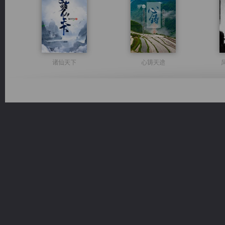
诸仙天下
心铸天途
光明神印
军魂永铸