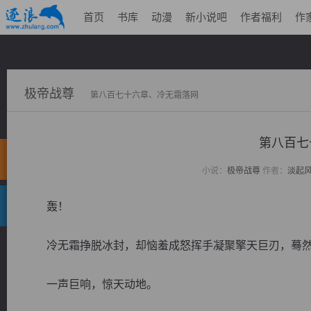
首页
书库
动漫
新小说吧
作者福利
作
极帝战尊
第八百七十六章、冷无霜落网
第八百七
小说：
极帝战尊
作者：
淡起
轰！
冷无霜挣脱冰封，却恼羞成怒挥手凝聚擎天巨刃，蓦然
一声巨响，惊天动地。