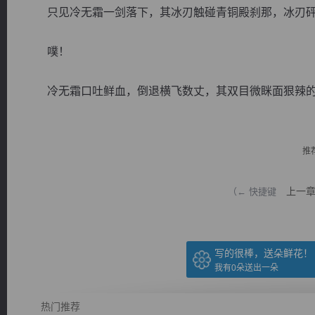
只见冷无霜一剑落下，其冰刃触碰青铜殿刹那，冰刃砰
噗！
冷无霜口吐鲜血，倒退横飞数丈，其双目微眯面狠辣的目光
逐浪小说
推
上一
（← 快捷键
写的很棒，送朵鲜花！
我有
0
朵送出一朵
热门推荐