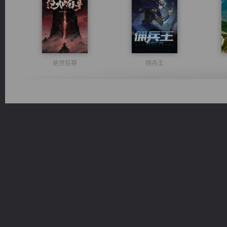
绝世狂尊
佣兵王
一术镇天
光明神印