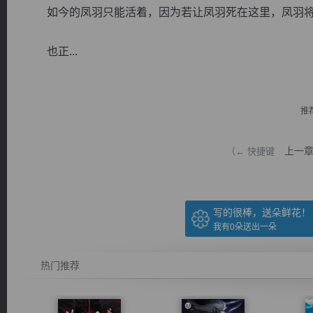
如今的凤羽只能活着，因为若让凤羽死在这里，凤羽将
也正...
逐浪小说
推
上一
（← 快捷键
写的很棒，送朵鲜花！
我有
0
朵送出一朵
热门推荐