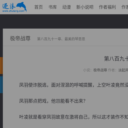
首页
书库
动漫
新小说吧
作者福利
作
极帝战尊
第八百九十一章、最美的琴思思
第八百九
小说：
极帝战尊
作者：
淡起
凤羽使诈脱逃，面对涅混的呼喊提醒，上空叶凌竟然没
凤羽那点把戏，他岂能看不出来？
叶凌就是看穿凤羽故意在激将自己，所以这才装作不知