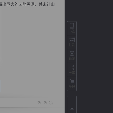
露出巨大的凹陷黑洞，并未让山
书签
打赏
送花
背
字
宽
滚
分享
举报
换一换