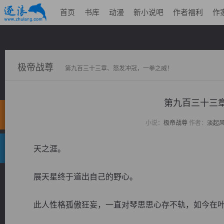
首页
书库
动漫
新小说吧
作者福利
作
极帝战尊
第九百三十三章、怒发冲冠，一拳之威！
第九百三十三
小说：
极帝战尊
作者：
淡起
天之涯。
展天星终于道出自己的野心。
此人性格孤傲狂妄，一直对琴思思心存不轨，如今在叶