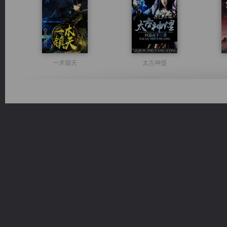
一术镇天
太古神煌
佣兵王
激荡人生