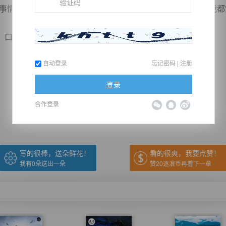
情都能干的出来，在我面前何必装来装去，你不觉得累，我都
中说的多么大义凛然，貌似杀了...
自动登录
忘记密码
|
注册
推荐在手机上阅读本书
登录
合作登录
上一章
回目录
下一章
（← 快捷键
快捷键→）
写的很棒，送朵鲜花！
看的很爽，我要点赞！
我有
0
朵送出一朵
赞20逐浪币再看下一章