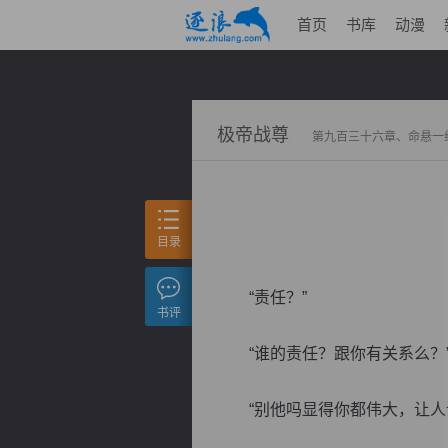
首页
书库
动漫
极帝战尊
第九百三十六章、命悬一
目录
“责任？”
书评
“谁的责任？跟你有关系么？
“别他吗显得你都伟大，让人说