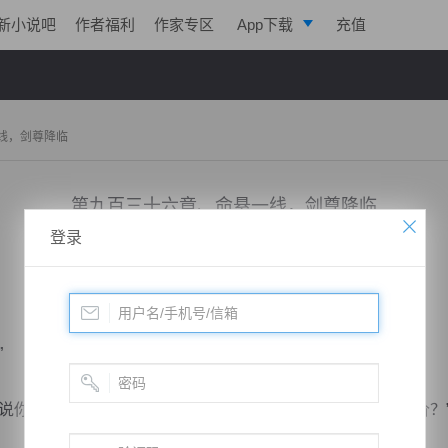
新小说吧
作者福利
作家专区
App下载
充值
逐浪小说
写作助手
线，剑尊降临
第九百三十六章、命悬一线，剑尊降临
登录
小说：
极帝战尊
作者：
淡起风云
更新时间：2019-08-05 19:00 字数：3032
”
你大义灭亲，博取众人对你的敬仰，以害死自己兄弟为代价？