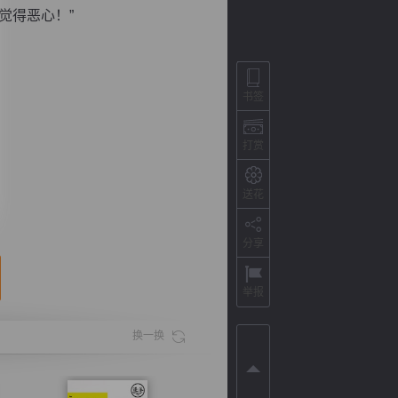
觉得恶心！”
书签
打赏
送花
分享
背
字
宽
滚
举报
换一换