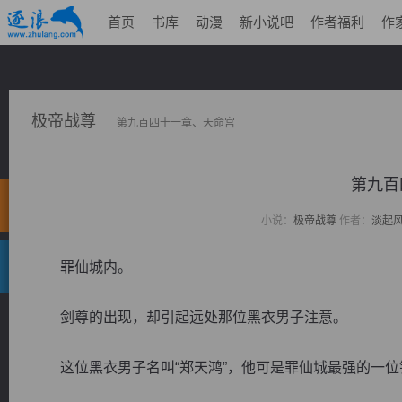
首页
书库
动漫
新小说吧
作者福利
作
极帝战尊
第九百四十一章、天命宫
第九百
小说：
极帝战尊
作者：
淡起
罪仙城内。
剑尊的出现，却引起远处那位黑衣男子注意。
这位黑衣男子名叫“郑天鸿”，他可是罪仙城最强的一位