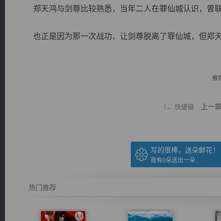
郑天鸿与剑尊比较熟悉，当年二人在罪仙城认识，曾联
也正是因为那一次战功，让剑尊脱离了罪仙城，但郑天鸿
逐浪小说
推
上一
（← 快捷键
写的很棒，送朵鲜花！
我有
0
朵送出一朵
热门推荐