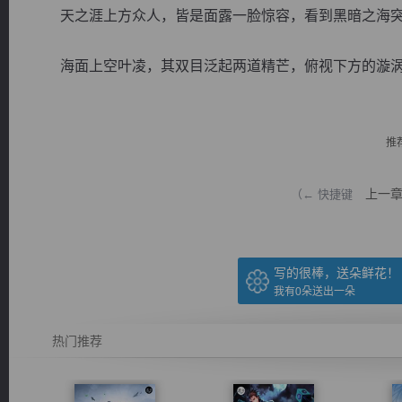
天之涯上方众人，皆是面露一脸惊容，看到黑暗之海突
海面上空叶凌，其双目泛起两道精芒，俯视下方的漩涡，
逐浪小说
推
上一
（← 快捷键
写的很棒，送朵鲜花！
我有
0
朵送出一朵
热门推荐