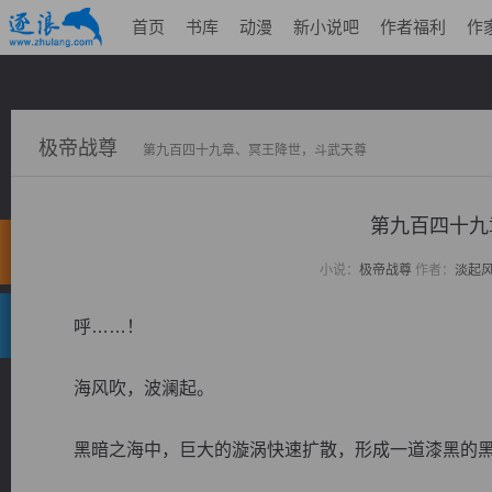
首页
书库
动漫
新小说吧
作者福利
作
极帝战尊
第九百四十九章、冥王降世，斗武天尊
第九百四十九
小说：
极帝战尊
作者：
淡起
呼……！
海风吹，波澜起。
黑暗之海中，巨大的漩涡快速扩散，形成一道漆黑的黑