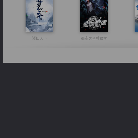
诸仙天下
都市之至尊君侯
一术镇天
心铸天途
桃运