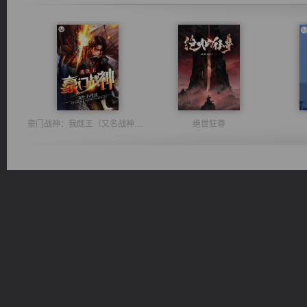
豪门战神：我既王（又名战神归来不败神婿修罗战神）
绝世狂尊
诸仙天下
维和先锋