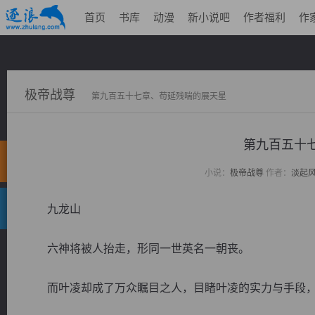
首页
书库
动漫
新小说吧
作者福利
作
极帝战尊
第九百五十七章、苟延残喘的展天星
第九百五十
小说：
极帝战尊
作者：
淡起
九龙山
六神将被人抬走，形同一世英名一朝丧。
而叶凌却成了万众瞩目之人，目睹叶凌的实力与手段，