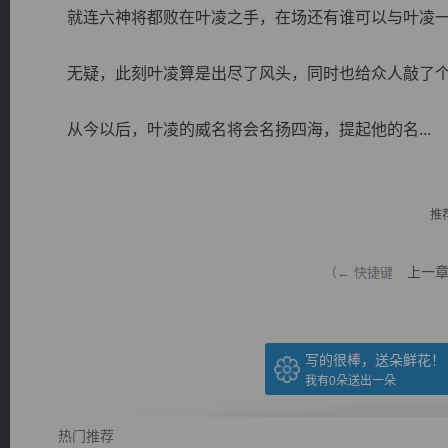
就连六神将都败在叶凌之手，在场还有谁可以与叶凌一
无疑，此刻叶凌算是出尽了风头，同时也给众人敲了个
从今以后，叶凌的威名将会名扬四海，提起他的名...
逐浪小说
推
上一
（← 快捷键
写的很棒，送朵鲜花！
我有
0
朵送出一朵
热门推荐