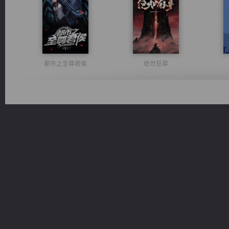
都市之至尊君侯
绝世狂尊
诸仙天下
豪门战神：我既王（又名战神归来不败神婿修罗战神）
桃运