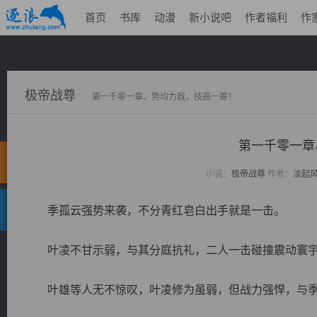
首页
书库
动漫
新小说吧
作者福利
作
极帝战尊
第一千零一章、势均力敌，技高一筹！
第一千零一章
小说：
极帝战尊
作者：
淡起
季孤云强势来袭，不分青红皂白出手就是一击。
叶凌不甘示弱，与其分庭抗礼，二人一击碰撞震动寰宇
叶雄等人无不惊叹，叶凌修为虽弱，但战力强悍，与季