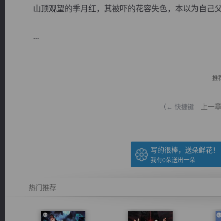
山顶观望的季月红，其被吓的花容失色，本以为自己父
...
逐浪小说
推
上一
（← 快捷键
写的很棒，送朵鲜花！
我有
0
朵送出一朵
热门推荐