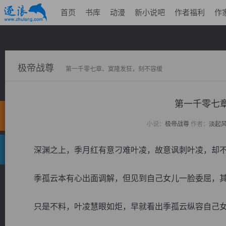
首页
书库
动漫
新小说吧
作者福利
作
极帝战尊
第一千零七章、寞隆发狂，刻不容缓
第一千零七
小说：
极帝战尊
作者：
淡起
深渊之上，季月红有意刁难叶凌，故意讽刺叶凌，却不
季孤云本有心出面调解，但见到自己女儿一脸委屈，其
只是不料，叶凌慧眼如炬，早就看出季孤云纵容自己女儿