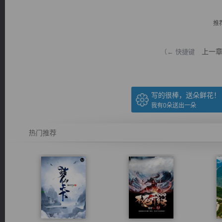
推
上一
（← 快捷键
逐浪小说
写的很棒，送朵鲜花！
我有
0
朵送出一朵
热门推荐