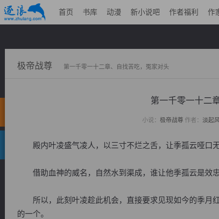
首页
书库
动漫
新小说吧
作者福利
作
极帝战尊
第一千零一十二章、自找苦吃，冤家对头
第一千零一十
小说：
极帝战尊
作者：
淡起
殿内叶凌盛气凌人，以三寸不烂之舌，让季孤云哑口无
借助血神的威名，自然水到渠成，谁让他季孤云是效忠
所以，此刻叶凌趁此机会，直接要求见现如今的季月红
的一个。