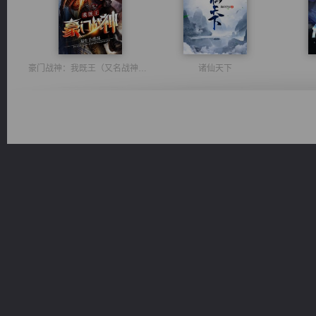
豪门战神：我既王（又名战神归来不败神婿修罗战神）
诸仙天下
心铸天途
激荡人生